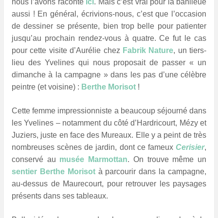
nous l’avons raconté
ici
. Mais c’est vrai pour la banlieue
aussi ! En général, écrivions-nous, c’est que l’occasion
de dessiner se présente, bien trop belle pour patienter
jusqu’au prochain rendez-vous à quatre. Ce fut le cas
pour cette visite d’Aurélie chez
Fabrik Nature
, un tiers-
lieu des Yvelines qui nous proposait de passer « un
dimanche à la campagne » dans les pas d’une célèbre
peintre (et voisine) :
Berthe Morisot
!
Cette femme impressionniste a beaucoup séjourné dans
les Yvelines – notamment du côté d’Hardricourt, Mézy et
Juziers, juste en face des Mureaux. Elle y a peint de très
nombreuses scènes de jardin, dont ce fameux
Cerisier
,
conservé au
musée Marmottan
. On trouve même un
sentier Berthe Morisot
à parcourir dans la campagne,
au-dessus de Maurecourt, pour retrouver les paysages
présents dans ses tableaux.