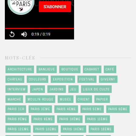
MOTS-CLÉS
ARCHITECTURE
BANLIEUE
BOUTIQUE
CABARET
CAFÉ
CHÂTEAU
COULEURS
EXPOSITION
FESTIVAL
GIVERNY
INTERVIEW
JAPON
JARDINS
JEU
LIEUX DE CULTE
MARCHÉ
MOULIN ROUGE
MUSÉE
ORIENT
PAPIER
PARIS 1ER
PARIS 3ÈME
PARIS 4ÈME
PARIS 5ÈME
PARIS 6ÈME
PARIS 8ÈME
PARIS 9ÈME
PARIS 10ÈME
PARIS 11ÈME
PARIS 12ÈME
PARIS 13ÈME
PARIS 16ÈME
PARIS 18ÈME