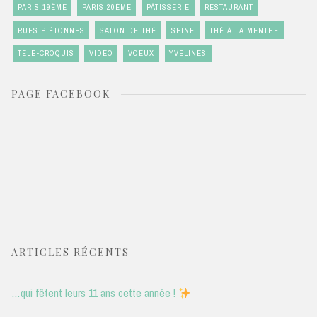
PARIS 19ÈME
PARIS 20ÈME
PÂTISSERIE
RESTAURANT
RUES PIÉTONNES
SALON DE THÉ
SEINE
THÉ À LA MENTHE
TÉLÉ-CROQUIS
VIDÉO
VOEUX
YVELINES
PAGE FACEBOOK
ARTICLES RÉCENTS
…qui fêtent leurs 11 ans cette année !