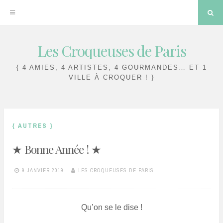
Sea
Les Croqueuses de Paris
Skip
to
{ 4 AMIES, 4 ARTISTES, 4 GOURMANDES… ET 1
content
VILLE À CROQUER ! }
{ AUTRES }
★ Bonne Année ! ★
9 JANVIER 2019
LES CROQUEUSES DE PARIS
Qu’on se le dise !