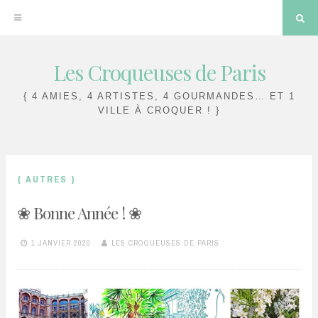
Sea
Les Croqueuses de Paris
Skip
to
{ 4 AMIES, 4 ARTISTES, 4 GOURMANDES… ET 1
content
VILLE À CROQUER ! }
{ AUTRES }
❀ Bonne Année ! ❀
1 JANVIER 2020
LES CROQUEUSES DE PARIS