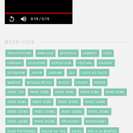
MOTS-CLÉS
ARCHITECTURE
BANLIEUE
BOUTIQUE
CABARET
CAFÉ
CHÂTEAU
COULEURS
EXPOSITION
FESTIVAL
GIVERNY
INTERVIEW
JAPON
JARDINS
JEU
LIEUX DE CULTE
MARCHÉ
MOULIN ROUGE
MUSÉE
ORIENT
PAPIER
PARIS 1ER
PARIS 3ÈME
PARIS 4ÈME
PARIS 5ÈME
PARIS 6ÈME
PARIS 8ÈME
PARIS 9ÈME
PARIS 10ÈME
PARIS 11ÈME
PARIS 12ÈME
PARIS 13ÈME
PARIS 16ÈME
PARIS 18ÈME
PARIS 19ÈME
PARIS 20ÈME
PÂTISSERIE
RESTAURANT
RUES PIÉTONNES
SALON DE THÉ
SEINE
THÉ À LA MENTHE