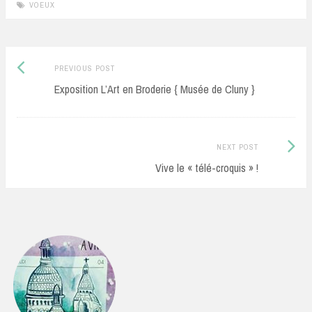
VOEUX
Previous
Post
PREVIOUS POST
post:
Exposition L’Art en Broderie { Musée de Cluny }
navigation
Next
NEXT POST
Post:
Vive le « télé-croquis » !