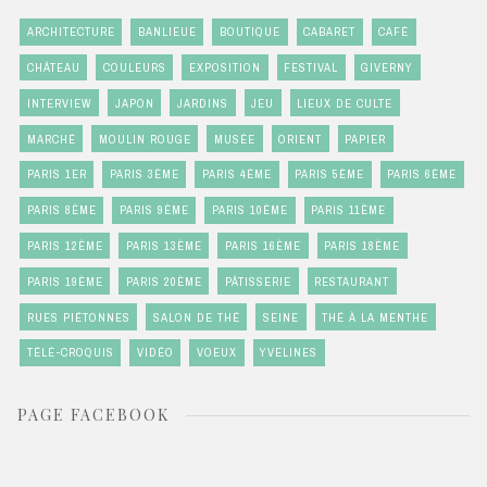
ARCHITECTURE
BANLIEUE
BOUTIQUE
CABARET
CAFÉ
CHÂTEAU
COULEURS
EXPOSITION
FESTIVAL
GIVERNY
INTERVIEW
JAPON
JARDINS
JEU
LIEUX DE CULTE
MARCHÉ
MOULIN ROUGE
MUSÉE
ORIENT
PAPIER
PARIS 1ER
PARIS 3ÈME
PARIS 4ÈME
PARIS 5ÈME
PARIS 6ÈME
PARIS 8ÈME
PARIS 9ÈME
PARIS 10ÈME
PARIS 11ÈME
PARIS 12ÈME
PARIS 13ÈME
PARIS 16ÈME
PARIS 18ÈME
PARIS 19ÈME
PARIS 20ÈME
PÂTISSERIE
RESTAURANT
RUES PIÉTONNES
SALON DE THÉ
SEINE
THÉ À LA MENTHE
TÉLÉ-CROQUIS
VIDÉO
VOEUX
YVELINES
PAGE FACEBOOK