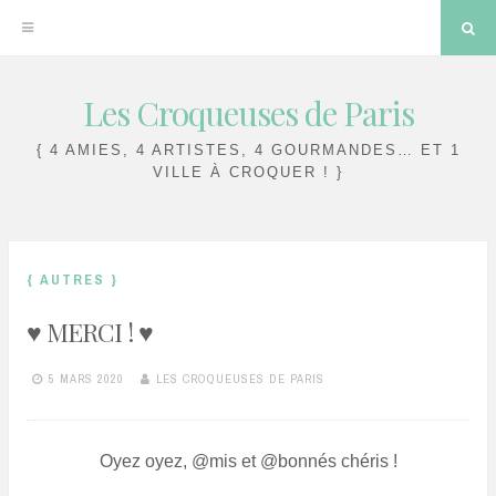
Sea
Les Croqueuses de Paris
Skip
to
{ 4 AMIES, 4 ARTISTES, 4 GOURMANDES… ET 1
content
VILLE À CROQUER ! }
{ AUTRES }
♥ MERCI ! ♥
5 MARS 2020
LES CROQUEUSES DE PARIS
Oyez oyez, @mis et @bonnés chéris !