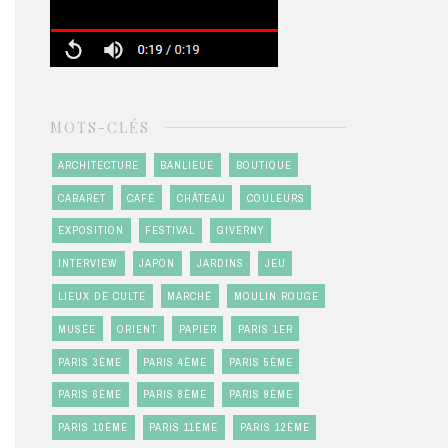
MOTS-CLÉS
ARCHITECTURE
BANLIEUE
BOUTIQUE
CABARET
CAFÉ
CHÂTEAU
COULEURS
EXPOSITION
FESTIVAL
GIVERNY
INTERVIEW
JAPON
JARDINS
JEU
LIEUX DE CULTE
MARCHÉ
MOULIN ROUGE
MUSÉE
ORIENT
PAPIER
PARIS 1ER
PARIS 3ÈME
PARIS 4ÈME
PARIS 5ÈME
PARIS 6ÈME
PARIS 8ÈME
PARIS 9ÈME
PARIS 10ÈME
PARIS 11ÈME
PARIS 12ÈME