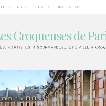
 PARIS }
►► S H O P ◄◄
QUI SOMMES-NOUS ?
es Croqueuses de Par
IES, 4 ARTISTES, 4 GOURMANDES… ET 1 VILLE À CROQ