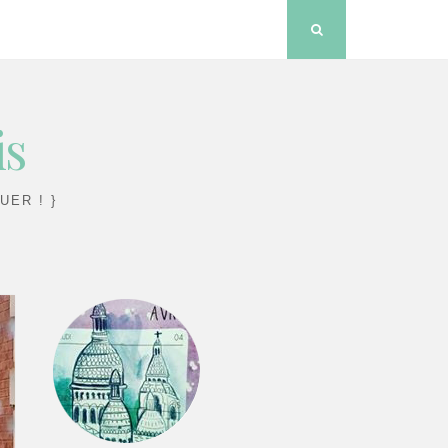
Search
is
UER ! }