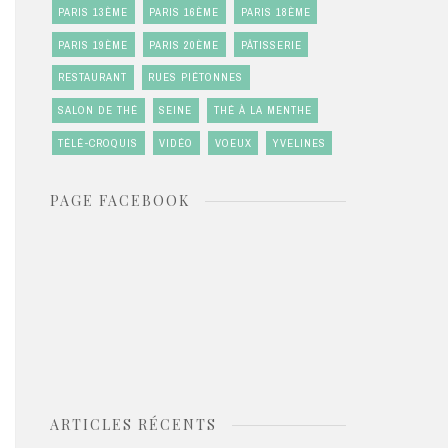
PARIS 13ÈME
PARIS 16ÈME
PARIS 18ÈME
PARIS 19ÈME
PARIS 20ÈME
PÂTISSERIE
RESTAURANT
RUES PIÉTONNES
SALON DE THÉ
SEINE
THÉ À LA MENTHE
TÉLÉ-CROQUIS
VIDÉO
VOEUX
YVELINES
PAGE FACEBOOK
ARTICLES RÉCENTS