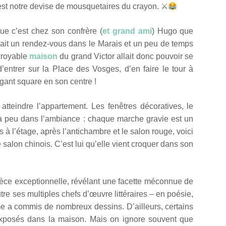
e est notre devise de mousquetaires du crayon. ⚔
e c’est chez son confrère (
et grand ami
) Hugo que
vait un rendez-vous dans le Marais et un peu de temps
ncroyable
maison
du grand Victor allait donc pouvoir se
d’entrer sur la Place des Vosges, d’en faire le tour à
légant square en son centre !
atteindre l’appartement. Les fenêtres décoratives, le
 à peu dans l’ambiance : chaque marche gravie est un
s à l’étage, après l’antichambre et le salon rouge, voici
salon chinois. C’est lui qu’elle vient croquer dans son
pièce exceptionnelle, révélant une facette méconnue de
tre ses multiples chefs d’œuvre littéraires – en poésie,
me a commis de nombreux dessins. D’ailleurs, certains
 exposés dans la maison. Mais on ignore souvent que