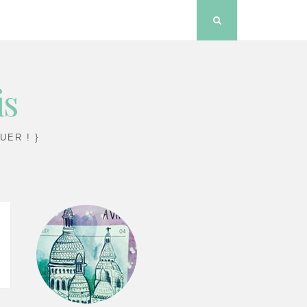
Search
is
UER ! }