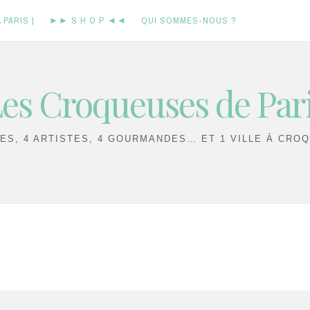
 PARIS }
►► S H O P ◄◄
QUI SOMMES-NOUS ?
es Croqueuses de Par
IES, 4 ARTISTES, 4 GOURMANDES… ET 1 VILLE À CROQ