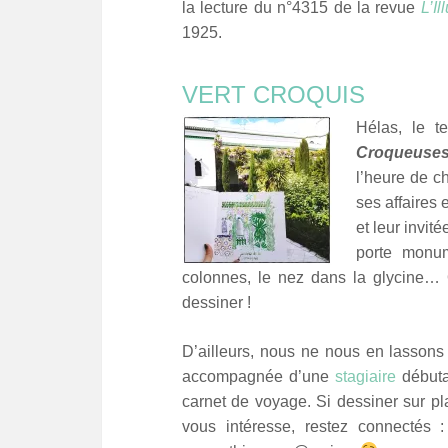
la lecture du n°4315 de la revue
L’Il
1925.
VERT CROQUIS
Hélas, le 
Croqueuse
l’heure de ch
ses affaires 
et leur invit
porte monum
colonnes, le nez dans la glycine… Q
dessiner !
D’ailleurs, nous ne nous en lassons
accompagnée d’une
stagiaire
débutan
carnet de voyage. Si dessiner sur pl
vous intéresse, restez connectés 