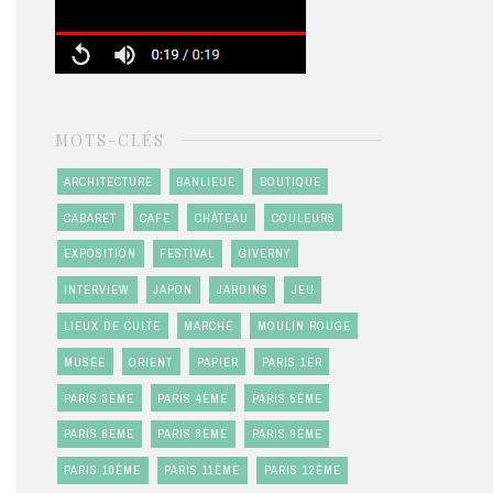
MOTS-CLÉS
ARCHITECTURE
BANLIEUE
BOUTIQUE
CABARET
CAFÉ
CHÂTEAU
COULEURS
EXPOSITION
FESTIVAL
GIVERNY
INTERVIEW
JAPON
JARDINS
JEU
LIEUX DE CULTE
MARCHÉ
MOULIN ROUGE
MUSÉE
ORIENT
PAPIER
PARIS 1ER
PARIS 3ÈME
PARIS 4ÈME
PARIS 5ÈME
PARIS 6ÈME
PARIS 8ÈME
PARIS 9ÈME
PARIS 10ÈME
PARIS 11ÈME
PARIS 12ÈME