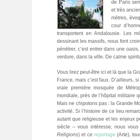
de Paris sem
et très anci
mètres, évoq
cour d’honn
transportent en Andalousie. Les mil
dessinant les massifs, nous font croi
pénétrer, c’est entrer dans une oasis.
verdure, dans la ville. De calme spiri
Vous lirez peut-être ici et là que la 
France, mais c’est faux. D’ailleurs, s
vraie première mosquée de Métrop
mondiale, près de l’hôpital militaire 
Mais ne chipotons pas : la Grande Mo
activité.
Si l’histoire de ce lieu remar
autant que religieuse et les enjeux 
siècle – vous intéresse, nous vo
Religions
) et ce
reportage
(Arte), to