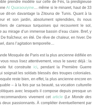
ble prendre modèle sur celle de Fès, la prestigieuse
enne
Al Quaraouiyine
… même si le minaret, haut de 33
ue dit-on davantage la Zitouna de Tunis. Quant à la
eur et son jardin, absolument splendides, ils nous
liers de carreaux turquoises qui recouvrent le sol,
re au mirage d’un immense bassin d’eau claire. Bref, y
 De fraîcheur, en été. De rêve de chaleur, en hiver. De
tuel, dans l’agitation temporelle…
Grande Mosquée de Paris est la plus ancienne édifiée en
i vous nous lisez attentivement, vous le savez déjà : la
ole fut construite
ici
, pendant la Première Guerre
qui soignait les soldats blessés des troupes coloniales.
squée reste bien, en effet, la plus ancienne encore en
quable – à la fois par sa beauté, sa vocation culturelle
politiques avec lesquels il compose depuis presque un
us recommandons vivement cet
article
(
Le Monde des
us deux passionnants. À compléter éventuellement par