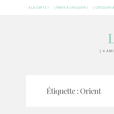
À LA CARTE !
{ PARIS À CROQUER }
{ CROQUER À
Skip
L
to
content
{ 4 AM
Étiquette :
Orient