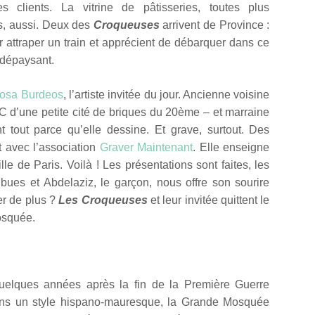
s clients. La vitrine de pâtisseries, toutes plus
, aussi. D
eux des
Croqueuses
arrivent de Province :
r attraper un train et apprécient de débarquer dans ce
 dépaysant.
osa Burdeos
, l’artiste invitée du jour. Ancienne voisine
ée C d’une petite cité de briques du 20ème – et marraine
ant tout parce qu’elle dessine. Et grave, surtout. Des
 avec l’association
Graver Maintenant
. Elle enseigne
ille de Paris.
Voilà ! Les présentations sont faites, les
ues et Abdelaziz, le garçon, nous offre son sourire
r de plus ?
Les Croqueuses
et leur invitée quittent le
osquée.
quelques années après la fin de la Première Guerre
ns un style hispano-mauresque, la Grande Mosquée