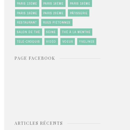
PARIS 13ÈME
PARIS 16ÈME
PARIS 18ÈME
PARIS 19ÈME
PARIS 20ÈME
PÂTISSERIE
RESTAURANT
RUES PIÉTONNES
SALON DE THÉ
SEINE
THÉ À LA MENTHE
TÉLÉ-CROQUIS
VIDÉO
VOEUX
YVELINES
PAGE FACEBOOK
ARTICLES RÉCENTS