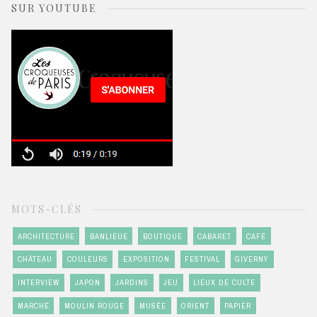
SUR YOUTUBE
MOTS-CLÉS
ARCHITECTURE
BANLIEUE
BOUTIQUE
CABARET
CAFÉ
CHÂTEAU
COULEURS
EXPOSITION
FESTIVAL
GIVERNY
INTERVIEW
JAPON
JARDINS
JEU
LIEUX DE CULTE
MARCHÉ
MOULIN ROUGE
MUSÉE
ORIENT
PAPIER