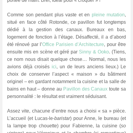
portée de main
.
Bref, idéal pour « croquer » !
Comme son pendant plus vaste et en
pleine mutation
,
situé en face côté Rotonde, ce pavillon fut longtemps
dédié à la gestion des canaux. Bureaux en bas,
logement de fonction à l’étage. Désaffecté, il a d’abord
été rénové par l’
Office Parisien d’Architecture
, pour être
ensuite mis en scène et géré par
Sinny & Ooko
. (Tiens,
ce nom nous disait quelque chose… Normal, nous les
avions déjà croisés
ici
, un de leurs anciens lieux.) Le
choix de conserver l’aspect « maison » du bâtiment
originel – en gardant notamment la cuisine et la salle de
bains en haut – donne au
Pavillon des Canaux
toute sa
personnalité : le résultat est vraiment séduisant.
Assez vite, chacune d’entre nous a choisi « sa » pièce.
L’accueil (et Lucas-le-
baristar
) pour Anne, le bureau (et
la lampe trop chouette) pour Fabienne, la cuisine (
so