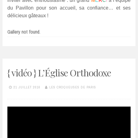
inviter avec enthousiasme : un grand
M
E
R
C
I
à l’équipe
du Pavillon pour son accueil, sa confiance… et ses
délicieux gâteaux !
Gallery not found.
{ vidéo } L’Église Orthodoxe
21 JUILLET 2016
LES CROQUEUSES DE PARIS