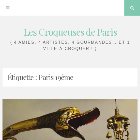
Sea
Les Croqueuses de Paris
Skip
to
{ 4 AMIES, 4 ARTISTES, 4 GOURMANDES… ET 1
content
VILLE À CROQUER ! }
Étiquette :
Paris 19ème