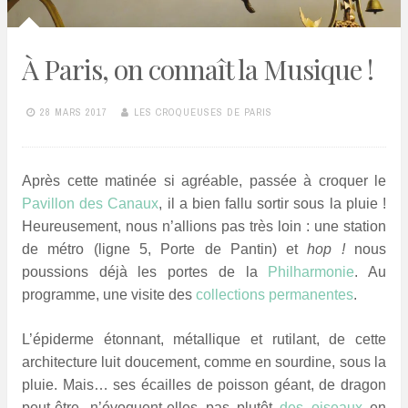
À Paris, on connaît la Musique !
28 MARS 2017
LES CROQUEUSES DE PARIS
Après cette matinée si agréable, passée à croquer le
Pavillon des Canaux
, il a bien fallu sortir sous la pluie !
Heureusement, nous n’allions pas très loin : une station
de métro (ligne 5, Porte de Pantin) et
hop !
nous
poussions déjà les portes de la
Philharmonie
. Au
programme, une visite des
collections permanentes
.
L’épiderme étonnant, métallique et rutilant, de cette
architecture luit doucement, comme en sourdine, sous la
pluie. Mais… ses écailles de poisson géant, de dragon
peut-être, n’évoquent-elles pas plutôt
des oiseaux
en