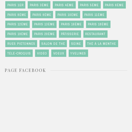
PARIS 1ER
PARIS 3ÈME
PARIS 4ÈME
PARIS 5ÈME
PARIS 6ÈME
PARIS 8ÈME
PARIS 9ÈME
PARIS 10ÈME
PARIS 11ÈME
PARIS 12ÈME
PARIS 13ÈME
PARIS 16ÈME
PARIS 18ÈME
PARIS 19ÈME
PARIS 20ÈME
PÂTISSERIE
RESTAURANT
RUES PIÉTONNES
SALON DE THÉ
SEINE
THÉ À LA MENTHE
TÉLÉ-CROQUIS
VIDÉO
VOEUX
YVELINES
PAGE FACEBOOK