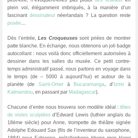
plein vol, élégamment imbriqués, à la manière d’un
fascinant
dessinateur
néerlandais ? La question reste
posée
…
Dès l’entrée,
Les Croqueuses
sont priées de montrer
patte blanche. En échange, nous obtenons un joli badge
autocollant : nous voilà donc officiellement autorisées à
dessiner dans les salles du musée. Ce petit contre-
temps administratif passé, nous partons en voyage dans
le temps (de – 5000 à aujourd’hui) et autour de la
planète (de
Saint-Omer
à
Bucaramanga
, d’
Izmir
à
Katmandou
, en passant par
Madagascar
).
Chacune d’entre nous trouvera son modèle idéal :
têtes
de violes sculptées
d’Edward Lewis (luthier anglais du
18ème siècle) pour Anne, trompette de théâtre signée
Adolphe Edouard Sax (fils de l’inventeur du saxophone,
1884) pour Fabienne, métallophone
khong mon klang