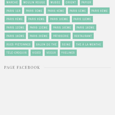
MARCHÉ
MOULIN ROUGE
MUSÉE
ORIENT
PAPIER
PARIS 1ER
PARIS 3ÈME
PARIS 4ÈME
PARIS 5ÈME
PARIS 6ÈME
PARIS 8ÈME
PARIS 9ÈME
PARIS 10ÈME
PARIS 11ÈME
PARIS 12ÈME
PARIS 13ÈME
PARIS 16ÈME
PARIS 18ÈME
PARIS 19ÈME
PARIS 20ÈME
PÂTISSERIE
RESTAURANT
RUES PIÉTONNES
SALON DE THÉ
SEINE
THÉ À LA MENTHE
TÉLÉ-CROQUIS
VIDÉO
VOEUX
YVELINES
PAGE FACEBOOK