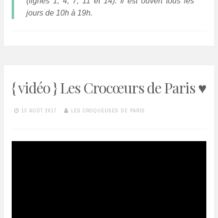
(lignes 1, 4, 7, 11 et 14). Il est ouvert tous les
jours de 10h à 19h.
{ vidéo } Les Crocœurs de Paris ♥
13 AOÛT 2017
LES CROQUEUSES DE PARIS