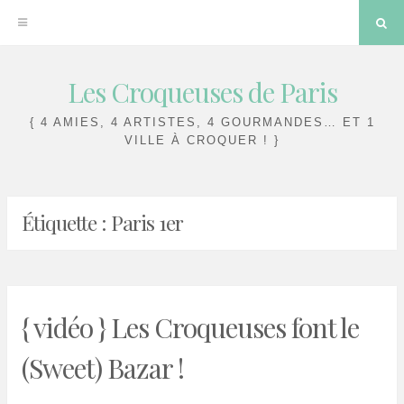
Sea
Les Croqueuses de Paris
Skip
to
{ 4 AMIES, 4 ARTISTES, 4 GOURMANDES… ET 1
content
VILLE À CROQUER ! }
Étiquette :
Paris 1er
{ vidéo } Les Croqueuses font le
(Sweet) Bazar !