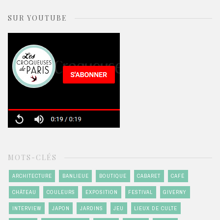
SUR YOUTUBE
MOTS-CLÉS
ARCHITECTURE
BANLIEUE
BOUTIQUE
CABARET
CAFÉ
CHÂTEAU
COULEURS
EXPOSITION
FESTIVAL
GIVERNY
INTERVIEW
JAPON
JARDINS
JEU
LIEUX DE CULTE