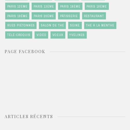
PARIS 12ÈME
PARIS 13ÈME
PARIS 16ÈME
PARIS 18ÈME
PARIS 19ÈME
PARIS 20ÈME
PÂTISSERIE
RESTAURANT
RUES PIÉTONNES
SALON DE THÉ
SEINE
THÉ À LA MENTHE
TÉLÉ-CROQUIS
VIDÉO
VOEUX
YVELINES
PAGE FACEBOOK
ARTICLES RÉCENTS