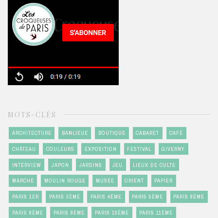
MOTS-CLÉS
ARCHITECTURE
BANLIEUE
BOUTIQUE
CABARET
CAFÉ
CHÂTEAU
COULEURS
EXPOSITION
FESTIVAL
GIVERNY
INTERVIEW
JAPON
JARDINS
JEU
LIEUX DE CULTE
MARCHÉ
MOULIN ROUGE
MUSÉE
ORIENT
PAPIER
PARIS 1ER
PARIS 3ÈME
PARIS 4ÈME
PARIS 5ÈME
PARIS 6ÈME
PARIS 8ÈME
PARIS 9ÈME
PARIS 10ÈME
PARIS 11ÈME