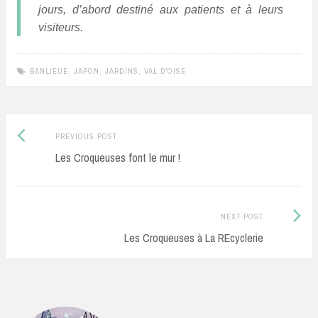
jours, d’abord destiné aux patients et à leurs
visiteurs.
BANLIEUE
,
JAPON
,
JARDINS
,
VAL D'OISE
Previous
Post
PREVIOUS POST
post:
Les Croqueuses font le mur !
navigation
Next
NEXT POST
Post:
Les Croqueuses à La REcyclerie