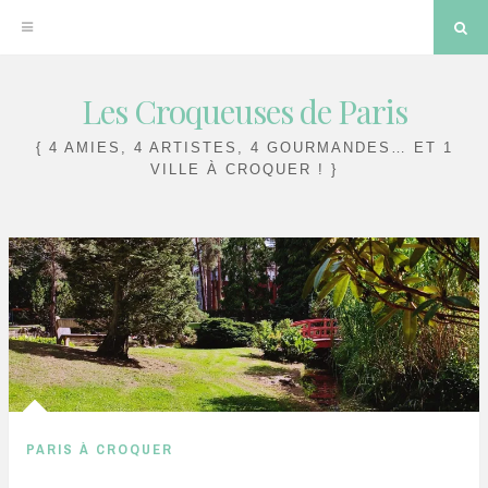
Sea
Les Croqueuses de Paris
Skip
to
{ 4 AMIES, 4 ARTISTES, 4 GOURMANDES… ET 1
content
VILLE À CROQUER ! }
PARIS À CROQUER