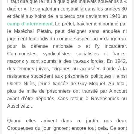
Il faut dire que le lieu a quelques mauvais souvenirs à «
digérer » : le sanatorium construit là dans les années 30
et dédié aux soins de la tuberculose devient en 1940 un
camp d’internement
. Le préfet, fraîchement nommé par
le Maréchal Pétain, peut désigner sans enquête ni
jugement tout individu comme suspect ou « dangereux
pour la défense nationale » et l’y incarcérer.
Communistes, syndicalistes, socialistes et francs-
maçons y sont soumis à des travaux forcés. En 1942,
des femmes juives, tziganes ou accusées d’aide à la
résistance succèdent aux prisonniers politiques ; ainsi
Odette Nilès, jeune fiancée de Guy Moquet. Au total,
plus de mille de prisonniers ont transité par Aincourt
avant d’être déportés, sans retour, à Ravensbrück ou
Auschwitz…
Quand elles arrivent dans ce jardin, nos deux
Croqueuses du jour ignorent encore tout cela. Ce sont