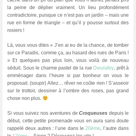
la peine de déplier vraiment. Un lieu profondément
contradictoire, puisque ce n’est pas un jardin – mais une
rue en forme de triangle – et qu’il y pousse surtout des
rosiers !
Là, vous vous dites « J’en ai eu de la chance, de tomber
sur ce Paradis, comme ça, au hasard des rues de Paris !
» Et quelques pas plus loin, vous voilà de nouveau
séduit. Sous le charme pastel de la rue
Dieulafoy
, prêt à
emménager dans l’heure si par bonheur on vous le
proposait. (soupir)
Allez… r
êver ne coûte rien ! S’asseoir
sur le trottoir, dessiner à l’ombre des roses, pas grand
chose non plus.
Si vous suivez nos aventures de
Croqueuses
depuis le
début, cette petite promenade vous en aura sans doute
rappelé deux autres : l’une dans le
20ème
, l’autre dans
le
12ème
… Sinon ? Découvrez-les vite !