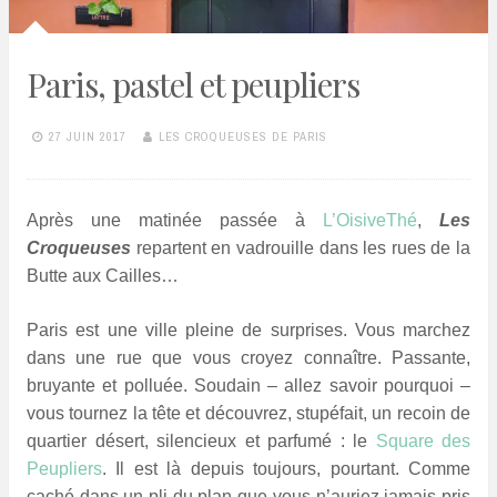
Paris, pastel et peupliers
27 JUIN 2017
LES CROQUEUSES DE PARIS
Après une matinée passée à
L’OisiveThé
,
Les
Croqueuses
repartent en vadrouille dans les rues de la
Butte aux Cailles…
Paris est une ville pleine de surprises. Vous marchez
dans une rue que vous croyez connaître. Passante,
bruyante et polluée. Soudain – allez savoir pourquoi –
vous tournez la tête et découvrez, stupéfait, un recoin de
quartier désert, silencieux et parfumé : le
Square des
Peupliers
. Il est là depuis toujours, pourtant. Comme
caché dans un pli du plan que vous n’auriez jamais pris