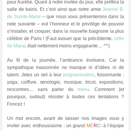
pour Aurélie. Quant à notre invitée du jour, elle préféra la
salle de bains. Et c’est ainsi que notre amie
Jeanne B.
de Sainte-Marie
– que nous vous présenterons dans la
note suivante – eut l’honneur et le privilège de pouvoir
s’installer, et croquer, dans la nouvelle baignoire la plus
célèbre de Paris ! (Faut avouer que la précédente,
celle
de Marat
, était nettement moins engageante… ^^)
Au fil de la journée, l’ambiance évoluera. Car la
sympathique maisonnée ne manque ni d’idées ni de
talent. Jetez un œil à leur
programmation
, foisonnante :
yoga, coiffure, œnologie, musique, tricot, expositions,
rencontres… sans parler du
menu
. Comment (et
pourquoi, surtout) résister à toutes ces tentations ?
Foncez !
Un mot encore, avant de laisser nos images vous y
inviter avec enthousiasme : un grand
M
E
R
C
I
à l’équipe