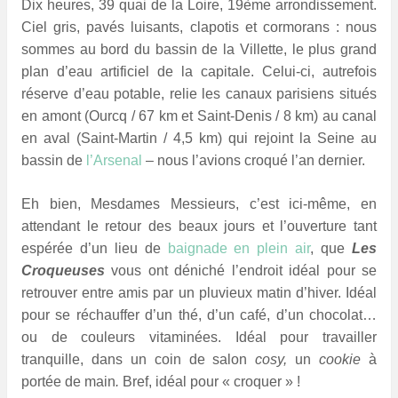
Dix heures, 39 quai de la Loire, 19ème arrondissement.
Ciel gris, pavés luisants, clapotis et cormorans : nous
sommes au bord du bassin de la Villette, le plus grand
plan d’eau artificiel de la capitale. Celui-ci, autrefois
réserve d’eau potable, relie les canaux parisiens situés
en amont (Ourcq / 67 km et Saint-Denis / 8 km) au canal
en aval (Saint-Martin / 4,5 km) qui rejoint la Seine au
bassin de
l’Arsenal
– nous l’avions croqué l’an dernier.
Eh bien, Mesdames Messieurs, c’est ici-même, en
attendant le retour des beaux jours et l’ouverture tant
espérée d’un lieu de
baignade en plein air
, que
Les
Croqueuses
vous ont déniché l’endroit idéal pour se
retrouver entre amis par un pluvieux matin d’hiver. Idéal
pour se réchauffer d’un thé, d’un café, d’un chocolat…
ou de couleurs vitaminées. Idéal pour travailler
tranquille, dans un coin de salon
cosy,
un
cookie
à
portée de main
.
Bref, idéal pour « croquer » !