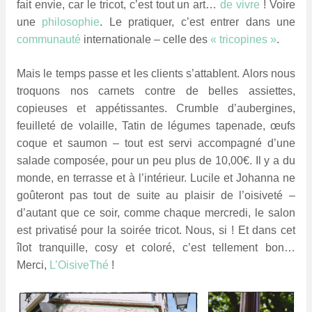
fait envie, car le tricot, c’est tout un art…
de vivre
! Voire
une
philosophie
. Le pratiquer, c’est entrer dans une
communauté
internationale – celle des
« tricopines »
.
Mais le temps passe et les clients s’attablent. Alors nous
troquons nos carnets contre de belles assiettes,
copieuses et appétissantes. Crumble d’aubergines,
feuilleté de volaille, Tatin de légumes tapenade, œufs
coque et saumon – tout est servi accompagné d’une
salade composée, pour un peu plus de 10,00€. Il y a du
monde, en terrasse et à l’intérieur. Lucile et Johanna ne
goûteront pas tout de suite au plaisir de l’oisiveté –
d’autant que ce soir, comme chaque mercredi, le salon
est privatisé pour la soirée tricot. Nous, si ! Et dans cet
îlot tranquille, cosy et coloré, c’est tellement bon…
Merci,
L’OisiveThé
!