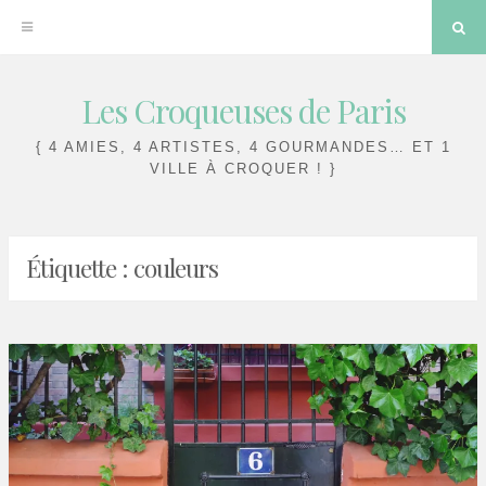
Sea
Les Croqueuses de Paris
Skip
to
{ 4 AMIES, 4 ARTISTES, 4 GOURMANDES… ET 1
content
VILLE À CROQUER ! }
Étiquette :
couleurs