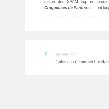
raison des SPAM trop nombreux
Croqueuses de Paris
vous liront tou
Previous
Post
PREVIOUS POST
post:
{ vidéo } Les Croqueuses à Barbizon
navigation