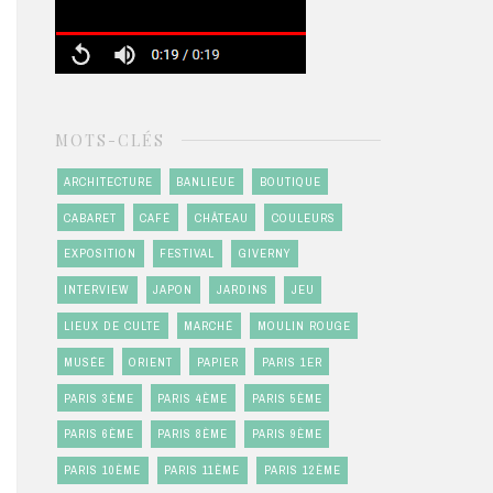
MOTS-CLÉS
ARCHITECTURE
BANLIEUE
BOUTIQUE
CABARET
CAFÉ
CHÂTEAU
COULEURS
EXPOSITION
FESTIVAL
GIVERNY
INTERVIEW
JAPON
JARDINS
JEU
LIEUX DE CULTE
MARCHÉ
MOULIN ROUGE
MUSÉE
ORIENT
PAPIER
PARIS 1ER
PARIS 3ÈME
PARIS 4ÈME
PARIS 5ÈME
PARIS 6ÈME
PARIS 8ÈME
PARIS 9ÈME
PARIS 10ÈME
PARIS 11ÈME
PARIS 12ÈME