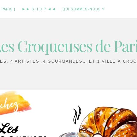
 PARIS }
►► S H O P ◄◄
QUI SOMMES-NOUS ?
es Croqueuses de Par
IES, 4 ARTISTES, 4 GOURMANDES… ET 1 VILLE À CROQ