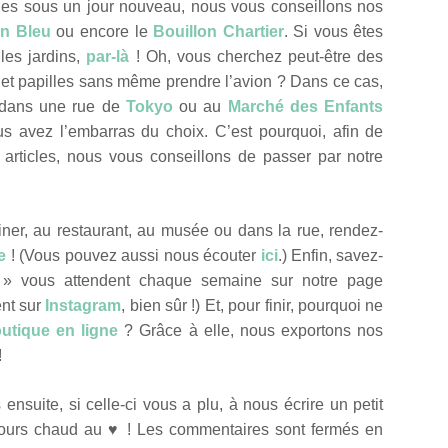
ues sous un jour nouveau, nous vous conseillons nos
in Bleu
ou encore le
Bouillon Chartier
. Si vous êtes
 les jardins,
par-là
! Oh, vous cherchez peut-être des
et papilles sans même prendre l’avion ? Dans ce cas,
 dans une rue de
Tokyo
ou au
Marché des Enfants
ous avez l’embarras du choix. C’est pourquoi, afin de
articles, nous vous conseillons de passer par notre
ner, au restaurant, au musée ou dans la rue, rendez-
e
! (Vous pouvez aussi nous écouter
ici
.) Enfin, savez-
 » vous attendent chaque semaine sur notre
page
nt sur
Instagram
, bien sûr !) Et, pour finir, pourquoi ne
utique en ligne
? Grâce à elle, nous exportons nos
!
ensuite, si celle-ci vous a plu, à nous écrire un petit
oujours chaud au ♥ ! Les commentaires sont fermés en