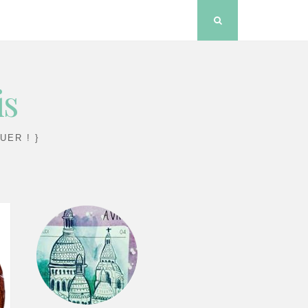
Search
is
UER ! }