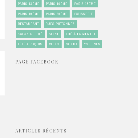
PARIS 13ÈME
PARIS 16ÈME
PARIS 18ÈME
PARIS 19ÈME
PARIS 20ÈME
PÂTISSERIE
RESTAURANT
RUES PIÉTONNES
SALON DE THÉ
SEINE
THÉ À LA MENTHE
TÉLÉ-CROQUIS
VIDÉO
VOEUX
YVELINES
PAGE FACEBOOK
ARTICLES RÉCENTS