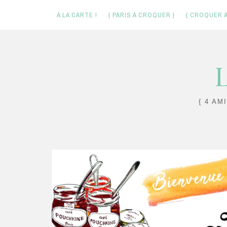
À LA CARTE !
{ PARIS À CROQUER }
{ CROQUER À
Skip
L
to
content
{ 4 AM