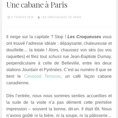
Une cabane à Paris
8 FÉVRIER 2018
LES CROQUEUSES DE PARIS
Il neige sur la capitale ? Stop !
Les Croqueuses
vous
ont trouvé l’adresse idéale : dépaysante, chaleureuse et
douillette… la totale ! Alors, chaussez vos skis (ou vos
raquettes) et filez tout
schuss
rue Jean-Baptiste Dumay,
perpendiculaire à celle de Belleville, entre les deux
stations Jourdain et Pyrénées. C’est au numéro 8 que se
tient le
Cerwood Terrasse
, un café façon cabane
canadienne.
Dès l’entrée, nous nous sommes senties accueillies et
la suite de la visite n’a pas démenti cette première
impression – souvent la bonne, dit-on. Il était tôt. Nous
n’avons goûté ni la bière, ni la soupe, ni la pâtisserie…