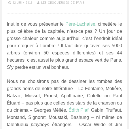
22 JUIN 2016
LES CROQUEUSES DE PARIS
Inutile de vous présenter le
Père-Lachaise
, cimetière le
plus célèbre de la capitale, n’est-ce pas ? Un jour de
grosse chaleur comme aujourd’hui, c’est l’endroit idéal
pour croquer à l’ombre ! Il faut dire qu’avec ses 5000
arbres (environ 50 espèces différentes) et ses 44
hectares, c’est aussi le plus grand espace vert de Paris.
S’y perdre est un vrai bonheur.
Nous ne choisirons pas de dessiner les tombes des
grands noms de notre littérature –
La Fontaine, Molière
,
Balzac,
Musset
, Proust, Apollinaire, Colette ou Paul
Éluard – pas plus que celles des stars de la chanson ou
du cinéma – Georges Méliès,
Édith Piaf
, Gabin, Truffaut,
Montand, Signoret, Moustaki, Bashung – ni même de
talentueux
playboys
étrangers –
Oscar Wilde et
Jim