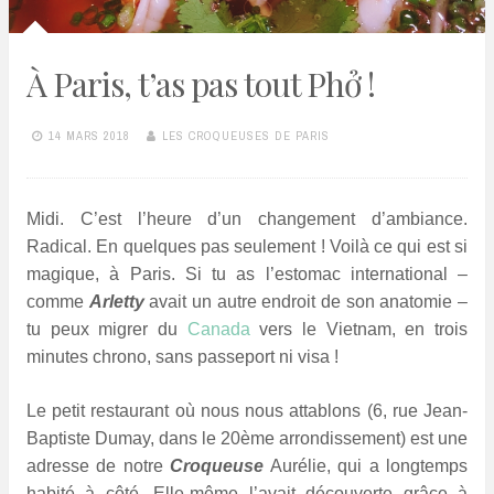
À Paris, t’as pas tout Phở !
14 MARS 2018
LES CROQUEUSES DE PARIS
Midi. C’est l’heure d’un changement d’ambiance.
Radical. En quelques pas seulement ! Voilà ce qui est si
magique, à Paris. Si tu as l’estomac international –
comme
Arletty
avait un autre endroit de son anatomie –
tu peux migrer du
Canada
vers le Vietnam, en trois
minutes chrono, sans passeport ni visa !
Le petit restaurant où nous nous attablons (
6, rue Jean-
Baptiste Dumay, dans le 20ème arrondissement)
est une
adresse de notre
Croqueuse
Aurélie, qui a longtemps
habité à côté. Elle-même l’avait découverte grâce à