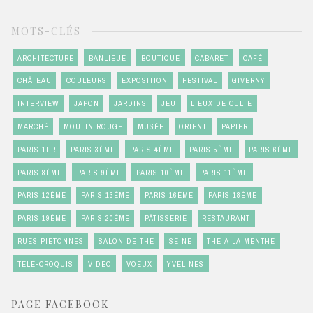
MOTS-CLÉS
ARCHITECTURE
BANLIEUE
BOUTIQUE
CABARET
CAFÉ
CHÂTEAU
COULEURS
EXPOSITION
FESTIVAL
GIVERNY
INTERVIEW
JAPON
JARDINS
JEU
LIEUX DE CULTE
MARCHÉ
MOULIN ROUGE
MUSÉE
ORIENT
PAPIER
PARIS 1ER
PARIS 3ÈME
PARIS 4ÈME
PARIS 5ÈME
PARIS 6ÈME
PARIS 8ÈME
PARIS 9ÈME
PARIS 10ÈME
PARIS 11ÈME
PARIS 12ÈME
PARIS 13ÈME
PARIS 16ÈME
PARIS 18ÈME
PARIS 19ÈME
PARIS 20ÈME
PÂTISSERIE
RESTAURANT
RUES PIÉTONNES
SALON DE THÉ
SEINE
THÉ À LA MENTHE
TÉLÉ-CROQUIS
VIDÉO
VOEUX
YVELINES
PAGE FACEBOOK