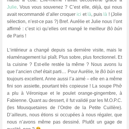
Julie
. Vous vous souvenez ? C’est elle, déjà, qui nous
avait recommandé d’aller croquer
ici
et
là
, puis
là
! (Jolie
sélection, n’est-ce pas ?) Bref. Aurélie et Julie nous l’ont
affirmé : c’est ici qu’elles ont mangé le meilleur
Bò bún
de Paris !
L
‘intérieur a changé depuis sa dernière visite, mais le
réaménagement lui plaît. Plus sobre, plus fonctionnel. Et
la cuisine ? Est-elle restée la même ? Nous avons lu
que l’ancien chef était parti… Pour Aurélie, le
Bò bún
est
toujours excellent. Anne aussi l’a aimé – elle en a même
fini son assiette, pourtant très copieuse ! La soupe Phở
a plu à Véronique et le poulet orange-gingembre, à
Fabienne. Quant au dessert, il fut validé par les M.O.P.C.
(les Mousquetaires de l’Ordre de la Petite Cuillère).
D’ailleurs, nous étions si
occupées à nous régaler, que
nous n’avons même pas dessiné. Plutôt un gage de