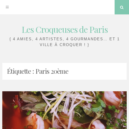
Sea
Les Croqueuses de Paris
Skip
to
{ 4 AMIES, 4 ARTISTES, 4 GOURMANDES… ET 1
content
VILLE À CROQUER ! }
Étiquette :
Paris 20ème