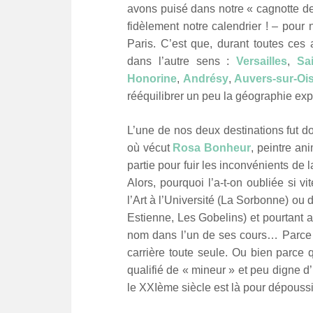
avons puisé dans notre « cagnotte de
fidèlement notre calendrier ! – pour no
Paris. C’est que, durant toutes ce
dans l’autre sens :
Versailles
,
Sa
Honorine
,
Andrésy
,
Auvers-sur-Oi
rééquilibrer un peu la géographie exp
L’une de nos deux destinations fut d
où vécut
Rosa Bonheur
, peintre an
partie pour fuir les inconvénients de 
Alors, pourquoi l’a-t-on oubliée si v
l’Art à l’Université (La Sorbonne) o
Estienne, Les Gobelins) et pourtant 
nom dans l’un de ses cours… Parce q
carrière toute seule. Ou bien parce
qualifié de « mineur » et peu digne 
le XXIème siècle est là pour dépoussié