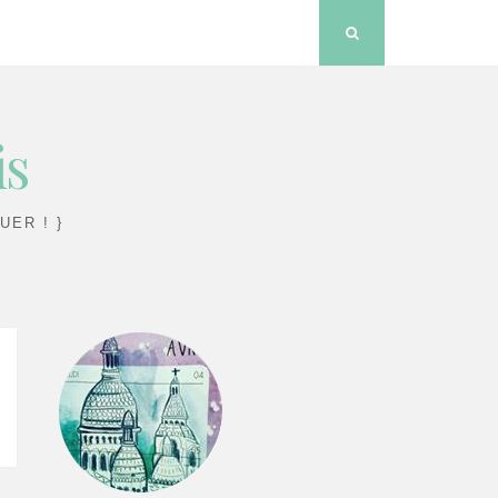
Search
is
UER ! }