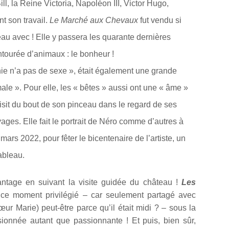
ll, la Reine Victoria, Napoléon III, Victor Hugo,
t son travail.
Le Marché aux Chevaux
fut vendu si
eau avec ! Elle y passera les quarante dernières
ntourée d’animaux : le bonheur !
ie n’a pas de sexe », était également une grande
le ». Pour elle, les « bêtes » aussi ont une « âme »
aisit du bout de son pinceau dans le regard de ses
es. Elle fait le portrait de Néro comme d’autres à
mars 2022, pour fêter le bicentenaire de l’artiste, un
ableau.
ntage en suivant la visite guidée du château !
Les
ce moment privilégié – car seulement partagé avec
ur Marie) peut-être parce qu’il était midi ? – sous la
sionnée autant que passionnante ! Et puis, bien sûr,