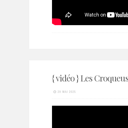
{ vidéo } Les Croqueu
29 MAI 2025