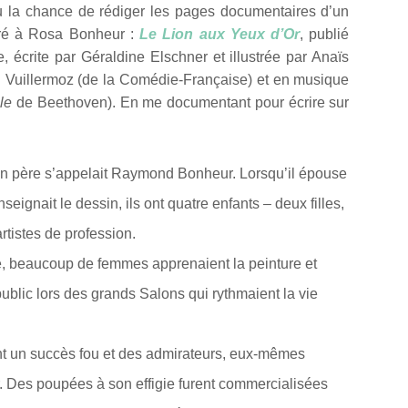
i eu la chance de rédiger les pages documentaires d’un
ré à Rosa Bonheur :
Le Lion aux Yeux d’Or
, publié
e, écrite par Géraldine Elschner et illustrée par Anaïs
l Vuillermoz (de la Comédie-Française) et en musique
le
de Beethoven). En me documentant pour écrire sur
on père s’appelait Raymond Bonheur. Lorsqu’il épouse
seignait le dessin, ils ont quatre enfants – deux filles,
tistes de profession.
e, beaucoup de femmes apprenaient la peinture et
ublic lors des grands Salons qui rythmaient la vie
nt un succès fou et des admirateurs, eux-mêmes
. Des poupées à son effigie furent commercialisées