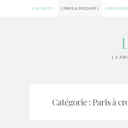
À LA CARTE !
{ PARIS À CROQUER }
{ CROQUER À
Skip
L
to
content
{ 4 AM
Catégorie :
Paris à c