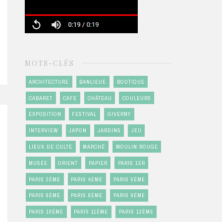
MOTS-CLÉS
ARCHITECTURE
BANLIEUE
BOUTIQUE
CABARET
CAFÉ
CHÂTEAU
COULEURS
EXPOSITION
FESTIVAL
GIVERNY
INTERVIEW
JAPON
JARDINS
JEU
LIEUX DE CULTE
MARCHÉ
MOULIN ROUGE
MUSÉE
ORIENT
PAPIER
PARIS 1ER
PARIS 3ÈME
PARIS 4ÈME
PARIS 5ÈME
PARIS 6ÈME
PARIS 8ÈME
PARIS 9ÈME
PARIS 10ÈME
PARIS 11ÈME
PARIS 12ÈME