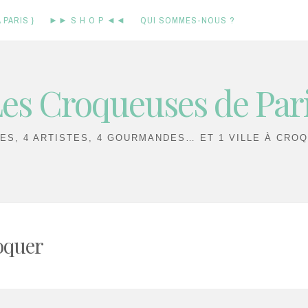
 PARIS }
►► S H O P ◄◄
QUI SOMMES-NOUS ?
es Croqueuses de Par
IES, 4 ARTISTES, 4 GOURMANDES… ET 1 VILLE À CROQ
roquer