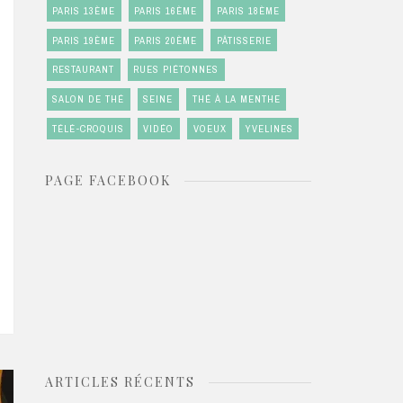
PARIS 13ÈME
PARIS 16ÈME
PARIS 18ÈME
PARIS 19ÈME
PARIS 20ÈME
PÂTISSERIE
RESTAURANT
RUES PIÉTONNES
SALON DE THÉ
SEINE
THÉ À LA MENTHE
TÉLÉ-CROQUIS
VIDÉO
VOEUX
YVELINES
PAGE FACEBOOK
ARTICLES RÉCENTS