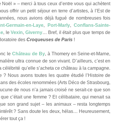
 Noël » – merci à tous ceux d’entre vous qui achètent
us offrir un petit séjour en terre d’artistes, à l’Est de
s années, nous avions déjà fugué de nombreuses fois
int-Germain-en-Laye
,
Port-Marly
,
Conflans-Sainte-
se
, le
Vexin
,
Giverny
… Bref, il était plus que temps de
loratoire des
Croqueuses de Paris
!
onc le
Château de By
, à Thomery en Seine-et-Marne,
imalière ultra connue de son vivant. D’ailleurs, c’est en
la célébrité qu’elle s’acheta ce château à la campagne.
ite ? Nous avons toutes les quatre étudié l’Histoire de
u dans des écoles renommées (Arts Déco de Strasbourg,
aucune de nous n’a jamais croisé ne serait-ce que son
ue c’était une femme ? Et célibataire, qui menait sa
 que son grand sujet – les animaux – resta longtemps
d’intérêt ? Sans doute les deux, hélas… Heureusement,
rer tout ça !