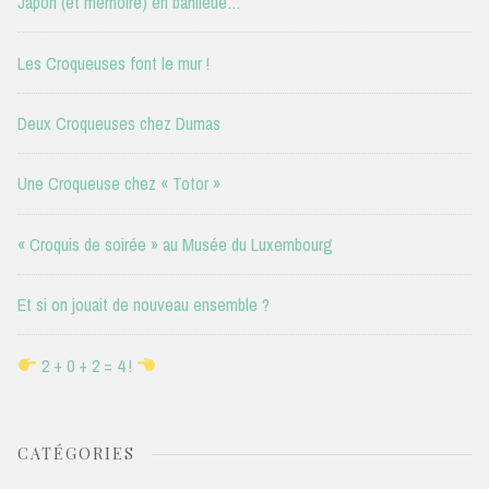
Japon (et mémoire) en banlieue…
Les Croqueuses font le mur !
Deux Croqueuses chez Dumas
Une Croqueuse chez « Totor »
« Croquis de soirée » au Musée du Luxembourg
Et si on jouait de nouveau ensemble ?
2 + 0 + 2 = 4 !
CATÉGORIES