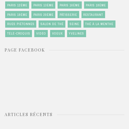
PARIS 12ÈME
PARIS 13ÈME
PARIS 16ÈME
PARIS 18ÈME
PARIS 19ÈME
PARIS 20ÈME
PÂTISSERIE
RESTAURANT
RUES PIÉTONNES
SALON DE THÉ
SEINE
THÉ À LA MENTHE
TÉLÉ-CROQUIS
VIDÉO
VOEUX
YVELINES
PAGE FACEBOOK
ARTICLES RÉCENTS