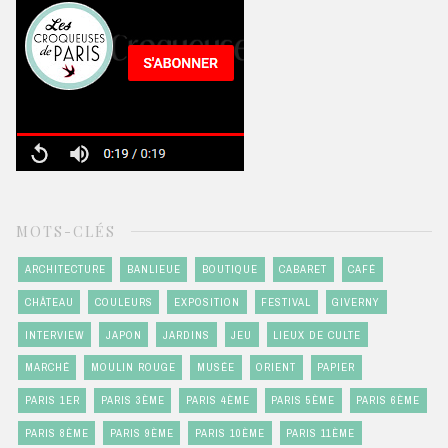
MOTS-CLÉS
ARCHITECTURE
BANLIEUE
BOUTIQUE
CABARET
CAFÉ
CHÂTEAU
COULEURS
EXPOSITION
FESTIVAL
GIVERNY
INTERVIEW
JAPON
JARDINS
JEU
LIEUX DE CULTE
MARCHÉ
MOULIN ROUGE
MUSÉE
ORIENT
PAPIER
PARIS 1ER
PARIS 3ÈME
PARIS 4ÈME
PARIS 5ÈME
PARIS 6ÈME
PARIS 8ÈME
PARIS 9ÈME
PARIS 10ÈME
PARIS 11ÈME