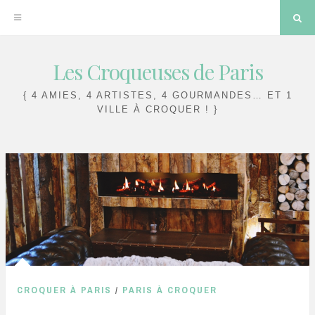
Sea
Les Croqueuses de Paris
Skip
to
{ 4 AMIES, 4 ARTISTES, 4 GOURMANDES… ET 1
content
VILLE À CROQUER ! }
CROQUER À PARIS
/
PARIS À CROQUER