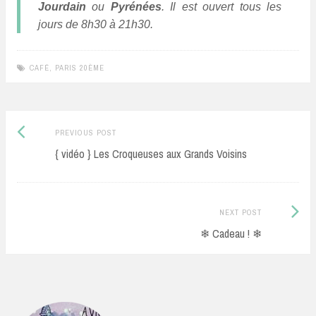
Jourdain
ou
Pyrénées
. Il est ouvert tous les
jours de 8h30 à 21h30.
CAFÉ
,
PARIS 20ÈME
Previous
Post
PREVIOUS POST
post:
{ vidéo } Les Croqueuses aux Grands Voisins
navigation
Next
NEXT POST
Post:
❄ Cadeau ! ❄