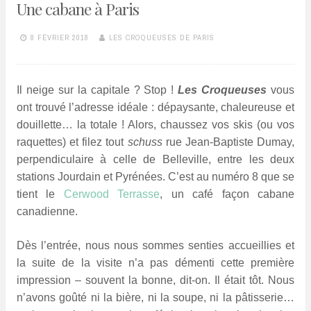
Une cabane à Paris
8 FÉVRIER 2018
LES CROQUEUSES DE PARIS
Il neige sur la capitale ? Stop !
Les Croqueuses
vous
ont trouvé l’adresse idéale : dépaysante, chaleureuse et
douillette… la totale ! Alors, chaussez vos skis (ou vos
raquettes) et filez tout
schuss
rue Jean-Baptiste Dumay,
perpendiculaire à celle de Belleville, entre les deux
stations Jourdain et Pyrénées. C’est au numéro 8 que se
tient le
Cerwood Terrasse
, un café façon cabane
canadienne.
Dès l’entrée, nous nous sommes senties accueillies et
la suite de la visite n’a pas démenti cette première
impression – souvent la bonne, dit-on. Il était tôt. Nous
n’avons goûté ni la bière, ni la soupe, ni la pâtisserie…