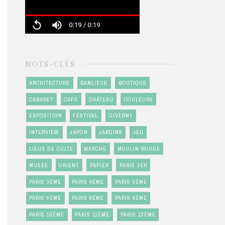
MOTS-CLÉS
ARCHITECTURE
BANLIEUE
BOUTIQUE
CABARET
CAFÉ
CHÂTEAU
COULEURS
EXPOSITION
FESTIVAL
GIVERNY
INTERVIEW
JAPON
JARDINS
JEU
LIEUX DE CULTE
MARCHÉ
MOULIN ROUGE
MUSÉE
ORIENT
PAPIER
PARIS 1ER
PARIS 3ÈME
PARIS 4ÈME
PARIS 5ÈME
PARIS 6ÈME
PARIS 8ÈME
PARIS 9ÈME
PARIS 10ÈME
PARIS 11ÈME
PARIS 12ÈME