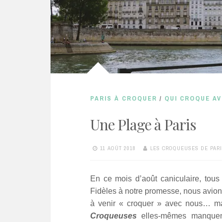
PARIS À CROQUER
/
QUI CROQUE AV
Une Plage à Paris
11 AOÛT 2018
LES CROQUEUSES DE PAR
En ce mois d’août caniculaire, tous 
Fidèles à notre promesse, nous avio
à venir « croquer » avec nous… mais
Croqueuses
elles-mêmes manquent