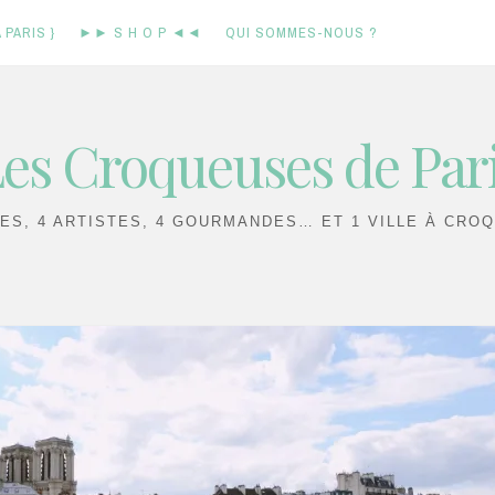
 PARIS }
►► S H O P ◄◄
QUI SOMMES-NOUS ?
es Croqueuses de Par
IES, 4 ARTISTES, 4 GOURMANDES… ET 1 VILLE À CROQ