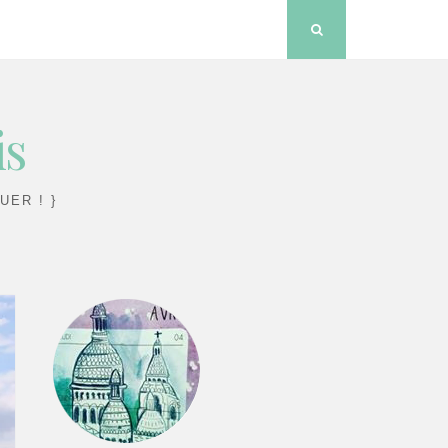
Search
is
UER ! }