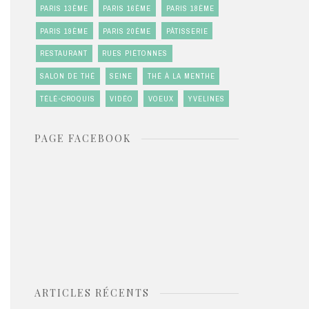
PARIS 13ÈME
PARIS 16ÈME
PARIS 18ÈME
PARIS 19ÈME
PARIS 20ÈME
PÂTISSERIE
RESTAURANT
RUES PIÉTONNES
SALON DE THÉ
SEINE
THÉ À LA MENTHE
TÉLÉ-CROQUIS
VIDÉO
VOEUX
YVELINES
PAGE FACEBOOK
ARTICLES RÉCENTS