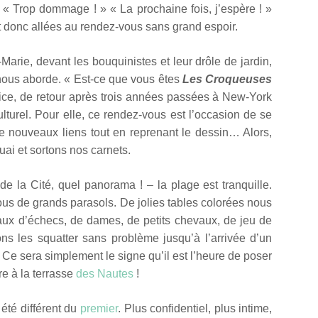
« Trop dommage ! » « La prochaine fois, j’espère ! »
t
donc allées au rendez-vous sans grand espoir.
Marie, devant les bouquinistes et leur drôle de jardin,
nous aborde. « Est-ce que vous êtes
Les Croqueuses
rice, de retour après trois années passées à New-York
lturel. Pour elle, ce rendez-vous est l’occasion de se
de nouveaux liens tout en reprenant le dessin… Alors,
uai et sortons nos carnets.
de la Cité, quel panorama ! – la plage est tranquille.
ous de grands parasols. De jolies tables colorées nous
eaux d’échecs, de dames, de petits chevaux, de jeu de
ns les squatter sans problème jusqu’à l’arrivée d’un
Ce sera simplement le signe qu’il est l’heure de poser
re à la terrasse
des Nautes
!
té différent du
premier
. Plus confidentiel, plus intime,