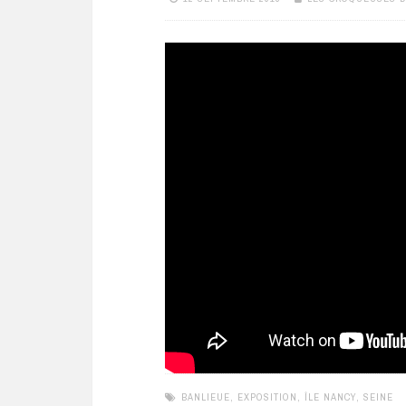
BANLIEUE
,
EXPOSITION
,
ÎLE NANCY
,
SEINE