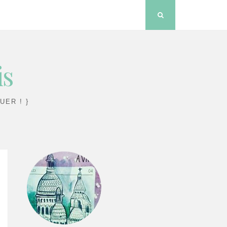
Search
is
UER ! }