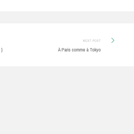
Next
NEXT POST
Post:
 }
À Paris comme à Tokyo