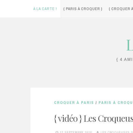
À LA CARTE !
{ PARIS À CROQUER }
{ CROQUER À
Skip
L
to
content
{ 4 AM
CROQUER À PARIS
/
PARIS À CROQ
{ vidéo } Les Croqueuse
12 SEPTEMBRE 2018
LES CROQUEUSES D