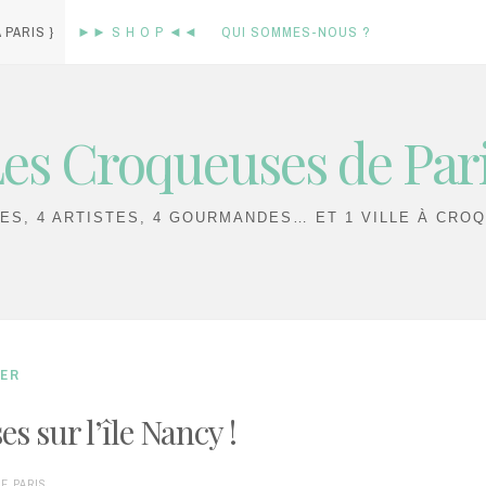
 PARIS }
►► S H O P ◄◄
QUI SOMMES-NOUS ?
es Croqueuses de Par
IES, 4 ARTISTES, 4 GOURMANDES… ET 1 VILLE À CROQ
UER
s sur l’île Nancy !
E PARIS