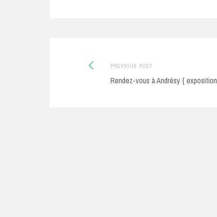
Previous
Post
PREVIOUS POST
post:
Rendez-vous à Andrésy { exposition
navigation