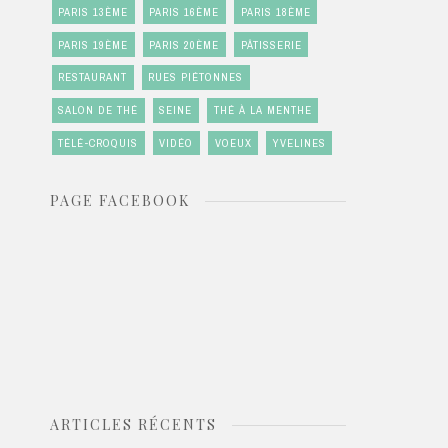
PARIS 13ÈME
PARIS 16ÈME
PARIS 18ÈME
PARIS 19ÈME
PARIS 20ÈME
PÂTISSERIE
RESTAURANT
RUES PIÉTONNES
SALON DE THÉ
SEINE
THÉ À LA MENTHE
TÉLÉ-CROQUIS
VIDÉO
VOEUX
YVELINES
PAGE FACEBOOK
ARTICLES RÉCENTS