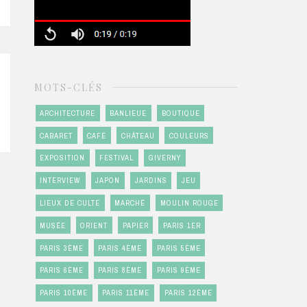
MOTS-CLÉS
ARCHITECTURE
BANLIEUE
BOUTIQUE
CABARET
CAFÉ
CHÂTEAU
COULEURS
EXPOSITION
FESTIVAL
GIVERNY
INTERVIEW
JAPON
JARDINS
JEU
LIEUX DE CULTE
MARCHÉ
MOULIN ROUGE
MUSÉE
ORIENT
PAPIER
PARIS 1ER
PARIS 3ÈME
PARIS 4ÈME
PARIS 5ÈME
PARIS 6ÈME
PARIS 8ÈME
PARIS 9ÈME
PARIS 10ÈME
PARIS 11ÈME
PARIS 12ÈME