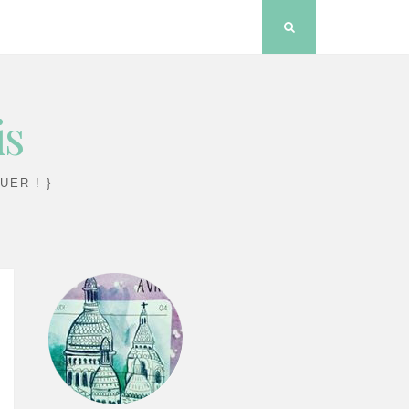
Search
is
UER ! }