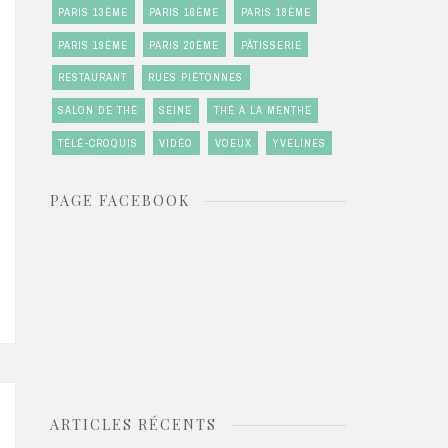
PARIS 13ÈME
PARIS 16ÈME
PARIS 18ÈME
PARIS 19ÈME
PARIS 20ÈME
PÂTISSERIE
RESTAURANT
RUES PIÉTONNES
SALON DE THÉ
SEINE
THÉ À LA MENTHE
TÉLÉ-CROQUIS
VIDÉO
VOEUX
YVELINES
PAGE FACEBOOK
ARTICLES RÉCENTS