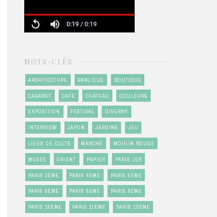
MOTS-CLÉS
ARCHITECTURE
BANLIEUE
BOUTIQUE
CABARET
CAFÉ
CHÂTEAU
COULEURS
EXPOSITION
FESTIVAL
GIVERNY
INTERVIEW
JAPON
JARDINS
JEU
LIEUX DE CULTE
MARCHÉ
MOULIN ROUGE
MUSÉE
ORIENT
PAPIER
PARIS 1ER
PARIS 3ÈME
PARIS 4ÈME
PARIS 5ÈME
PARIS 6ÈME
PARIS 8ÈME
PARIS 9ÈME
PARIS 10ÈME
PARIS 11ÈME
PARIS 12ÈME