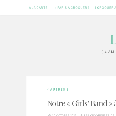
À LA CARTE !
{ PARIS À CROQUER }
{ CROQUER À
Skip
L
to
content
{ 4 AM
{ AUTRES }
Notre « Girls’ Band » 
30 OCTOBRE 2023
LES CROQUEUSES DE 