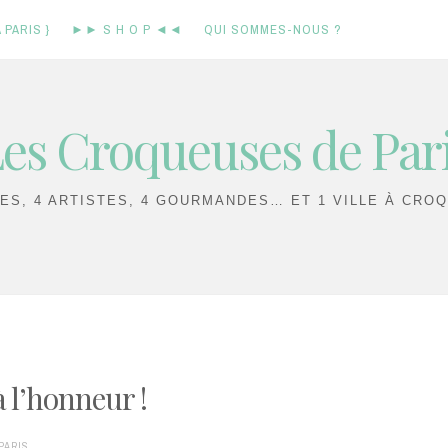
 PARIS }
►► S H O P ◄◄
QUI SOMMES-NOUS ?
es Croqueuses de Par
IES, 4 ARTISTES, 4 GOURMANDES… ET 1 VILLE À CROQ
à l’honneur !
PARIS