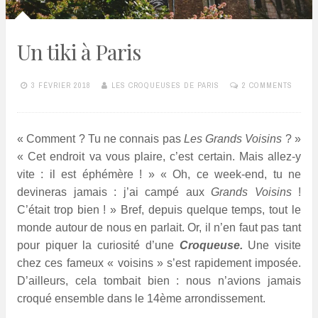
Un tiki à Paris
3 FÉVRIER 2018
LES CROQUEUSES DE PARIS
2 COMMENTS
« Comment ? Tu ne connais pas
Les Grands Voisins
? »
« Cet endroit va vous plaire, c’est certain. Mais allez-y
vite : il est éphémère ! » « Oh, ce week-end, tu ne
devineras jamais : j’ai campé aux
Grands Voisins
!
C’était trop bien ! »
Bref, depuis quelque temps, tout le
monde autour de nous en parlait. Or, il n’en faut pas tant
pour piquer la curiosité d’une
Croqueuse.
Une visite
chez ces fameux « voisins » s’est rapidement imposée.
D’ailleurs, cela tombait bien : nous n’avions jamais
croqué ensemble dans le 14ème arrondissement.