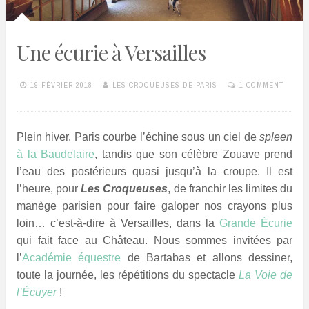
Une écurie à Versailles
19 FÉVRIER 2018
LES CROQUEUSES DE PARIS
1 COMMENT
Plein hiver. Paris courbe l’échine sous un ciel de
spleen
à la Baudelaire
, tandis que son célèbre Zouave prend
l’eau des postérieurs quasi jusqu’à la croupe. Il est
l’heure, pour
Les Croqueuses
, de franchir les limites du
manège parisien pour faire galoper nos crayons plus
loin… c’est-à-dire à Versailles, dans la
Grande Écurie
qui fait face au Château. Nous sommes invitées par
l’
Académie équestre
de Bartabas et allons dessiner,
toute la journée, les répétitions du spectacle
La Voie de
l’Écuyer
!