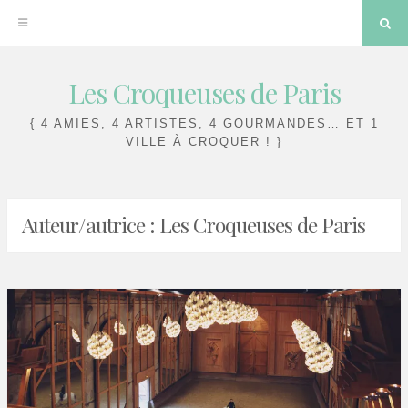
Sea
Les Croqueuses de Paris
Skip
to
{ 4 AMIES, 4 ARTISTES, 4 GOURMANDES… ET 1
content
VILLE À CROQUER ! }
Auteur/autrice :
Les Croqueuses de Paris