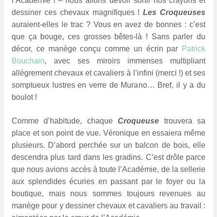
l’Académie ! – nous allons devoir sortir nos crayons et
dessiner ces chevaux magnifiques !
Les Croqueuses
auraient-elles le trac ? Vous en avez de bonnes : c’est
que ça bouge, ces grosses bêtes-là ! Sans parler du
décor, ce manège conçu comme un écrin par
Patrick
Bouchain
, avec ses miroirs immenses multipliant
allégrement chevaux et cavaliers à l’infini (merci !) et ses
somptueux lustres en verre de Murano… Bref, il y a du
boulot !
Comme d’habitude, chaque
Croqueuse
trouvera sa
place et son point de vue. Véronique en essaiera même
plusieurs. D’abord perchée sur un balcon de bois, elle
descendra plus tard dans les gradins. C’est drôle parce
que nous avions accès à toute l’Académie, de la sellerie
aux splendides écuries en passant par le foyer ou la
boutique, mais nous sommes toujours revenues au
manège pour y dessiner chevaux et cavaliers au travail :