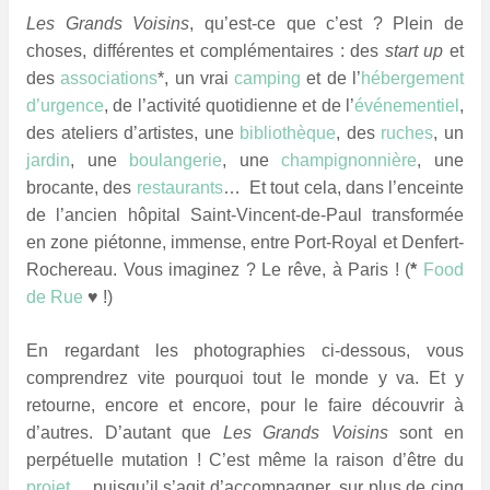
Les Grands Voisins
, qu’est-ce que c’est ? Plein de
choses, différentes et complémentaires : des
start up
et
des
associations
*, un vrai
camping
et de l’
hébergement
d’urgence
, de l’activité quotidienne et de l’
événementiel
,
des ateliers d’artistes, une
bibliothèque
, des
ruches
, un
jardin
, une
boulangerie
, une
champignonnière
, une
brocante, des
restaurants
… Et tout cela, dans l’enceinte
de l’ancien hôpital Saint-Vincent-de-Paul transformée
en zone piétonne, immense, e
ntre Port-Royal et Denfert-
Rochereau.
Vous imaginez ? Le rêve, à Paris ! (
*
Food
de Rue
♥ !)
En regardant les photographies ci-dessous, vous
comprendrez vite pourquoi tout le monde y va. Et y
retourne, encore et encore, pour le faire découvrir à
d’autres. D’autant que
Les Grands Voisins
sont en
perpétuelle mutation ! C’est même la raison d’être du
projet
… puisqu’il s’agit d’accompagner, sur plus de cinq